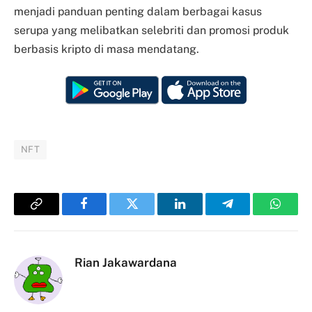
menjadi panduan penting dalam berbagai kasus
serupa yang melibatkan selebriti dan promosi produk
berbasis kripto di masa mendatang.
NFT
Copy
Facebook
Twitter
LinkedIn
Telegram
Whats
Link
Rian Jakawardana