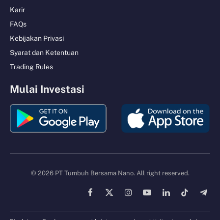
Karir
FAQs
Kebijakan Privasi
Syarat dan Ketentuan
Trading Rules
Mulai Investasi
© 2026 PT Tumbuh Bersama Nano. All right reserved.
Facebook
X
Instagram
YouTube
LinkedIn
TikTok
Tele
(Twitter)