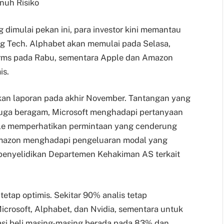
nuh Risiko
imulai pekan ini, para investor kini memantau
g Tech. Alphabet akan memulai pada Selasa,
forms pada Rabu, sementara Apple dan Amazon
is.
an laporan pada akhir November. Tantangan yang
juga beragam, Microsoft menghadapi pertanyaan
Apple memperhatikan permintaan yang cenderung
Amazon menghadapi pengeluaran modal yang
 penyelidikan Departemen Kehakiman AS terkait
t tetap optimis. Sekitar 90% analis tetap
crosoft, Alphabet, dan Nvidia, sementara untuk
si beli masing-masing berada pada 83% dan