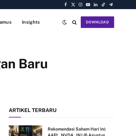
Facebook
X
Instagram
YouTube
LinkedIn
TikTok
Telegram
(Twitter)
amus
Insights
DOWNLOAD
gan Baru
ARTIKEL TERBARU
Rekomendasi Saham Hari Ini:
AAPL, NVDA, JNJ (6 Agustus