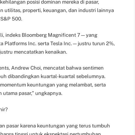
kehilangan posisi dominan mereka di pasar,
tilitas, properti, keuangan, dan industri lainnya
s S&P 500.
li, indeks Bloomberg Magnificent 7—yang
 Platforms Inc. serta Tesla Inc.—justru turun 2%,
g justru mencatatkan kenaikan.
ments, Andrew Choi, mencatat bahwa sentimen
apuh dibandingkan kuartal-kuartal sebelumnya.
ch, momentum keuntungan yang melambat, serta
an utama pasar,” ungkapnya.
hir?
ian pasar karena keuntungan yang terus tumbuh
 harga tinggi untuk ekspektasi pertumbuhan