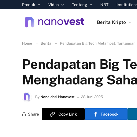
Produk
Video
Tentang
NBT
Institution
Berita Kripto
»
»
Home
Berita
Pendapatan Big Tech Melambat, Tantangan
Pendapatan Big T
Menghadang Saha
By
Nona dari Nanovest
28 Juni 2025
Share
Copy Link
Facebook