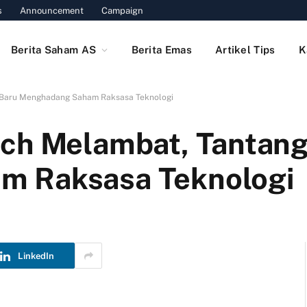
s
Announcement
Campaign
Berita Saham AS
Berita Emas
Artikel Tips
K
 Baru Menghadang Saham Raksasa Teknologi
ech Melambat, Tantan
m Raksasa Teknologi
LinkedIn