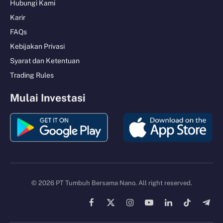
Hubungi Kami
Karir
FAQs
Kebijakan Privasi
Syarat dan Ketentuan
Trading Rules
Mulai Investasi
© 2026 PT Tumbuh Bersama Nano. All right reserved.
Facebook
X
Instagram
YouTube
LinkedIn
TikTok
Tele
(Twitter)