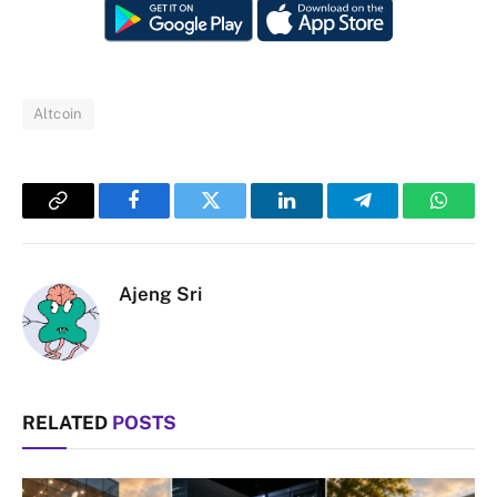
Altcoin
Copy
Facebook
Twitter
LinkedIn
Telegram
Whats
Link
Ajeng Sri
RELATED
POSTS