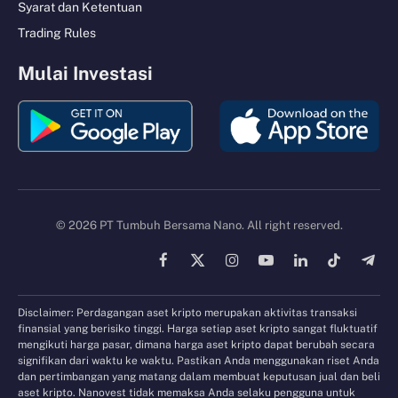
Syarat dan Ketentuan
Trading Rules
Mulai Investasi
© 2026 PT Tumbuh Bersama Nano. All right reserved.
Facebook
X
Instagram
YouTube
LinkedIn
TikTok
Tele
(Twitter)
Disclaimer: Perdagangan aset kripto merupakan aktivitas transaksi
finansial yang berisiko tinggi. Harga setiap aset kripto sangat fluktuatif
mengikuti harga pasar, dimana harga aset kripto dapat berubah secara
signifikan dari waktu ke waktu. Pastikan Anda menggunakan riset Anda
dan pertimbangan yang matang dalam membuat keputusan jual dan beli
aset kripto. Nanovest tidak memaksa Anda selaku pengguna untuk