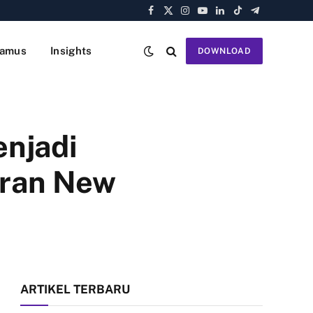
Facebook
X
Instagram
YouTube
LinkedIn
TikTok
Telegram
(Twitter)
amus
Insights
DOWNLOAD
enjadi
oran New
ARTIKEL TERBARU