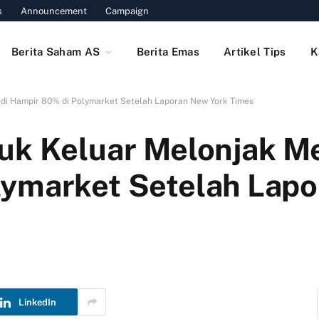
s
Announcement
Campaign
Berita Saham AS
Berita Emas
Artikel Tips
K
di Hampir 80% di Polymarket Setelah Laporan New York Times
uk Keluar Melonjak M
lymarket Setelah Lap
LinkedIn