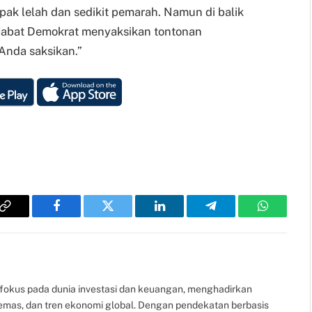
ak lelah dan sedikit pemarah. Namun di balik
pejabat Demokrat menyaksikan tontonan
Anda saksikan.”
Copy
Facebook
Twitter
LinkedIn
Telegram
WhatsAp
Link
fokus pada dunia investasi dan keuangan, menghadirkan
, emas, dan tren ekonomi global. Dengan pendekatan berbasis