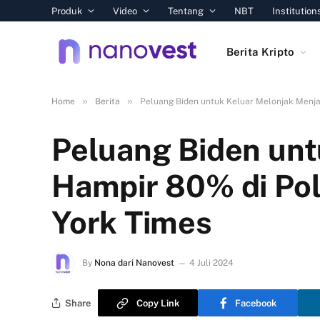
Produk
Video
Tentang
NBT
Institution
Berita Kripto
»
»
Home
Berita
Peluang Biden untuk Keluar Melonjak Menja
Peluang Biden unt
Hampir 80% di Po
York Times
By
Nona dari Nanovest
4 Juli 2024
Share
Copy Link
Facebook