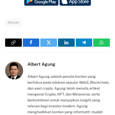
Altcoin
Copy
Facebook
Twitter
LinkedIn
Telegram
Whats
Link
Albert Agung
Albert Agung adalah penulis konten yang
berfokus pada edukasi seputar Web3, Blockchain,
dan aset crypto. Agung telah menulis artikel
mengenai Crypto, NFT, dan Metaverse, serta
berkomitmen untuk menyajikan insight yang
relevan bagi investor modern. Agung
menghadirkan konten yang informatif, mudah