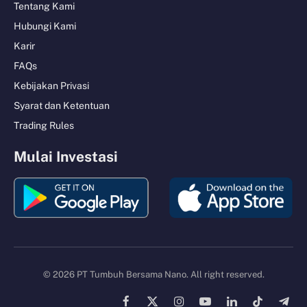
Tentang Kami
Hubungi Kami
Karir
FAQs
Kebijakan Privasi
Syarat dan Ketentuan
Trading Rules
Mulai Investasi
© 2026 PT Tumbuh Bersama Nano. All right reserved.
Facebook
X
Instagram
YouTube
LinkedIn
TikTok
Tele