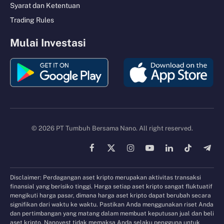
Syarat dan Ketentuan
Trading Rules
Mulai Investasi
© 2026 PT Tumbuh Bersama Nano. All right reserved.
Facebook
X
Instagram
YouTube
LinkedIn
TikTok
Tele
(Twitter)
Disclaimer: Perdagangan aset kripto merupakan aktivitas transaksi
finansial yang berisiko tinggi. Harga setiap aset kripto sangat fluktuatif
mengikuti harga pasar, dimana harga aset kripto dapat berubah secara
signifikan dari waktu ke waktu. Pastikan Anda menggunakan riset Anda
dan pertimbangan yang matang dalam membuat keputusan jual dan beli
aset kripto. Nanovest tidak memaksa Anda selaku pengguna untuk