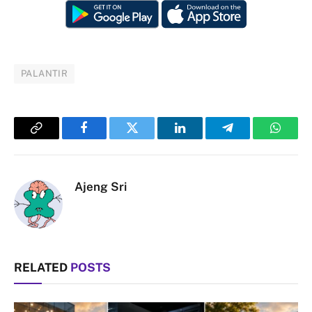
PALANTIR
Copy
Facebook
Twitter
LinkedIn
Telegram
Whats
Link
Ajeng Sri
RELATED
POSTS