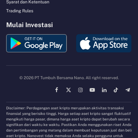
Syarat dan Ketentuan
Trading Rules
Mulai Investasi
© 2026 PT Tumbuh Bersama Nano. All right reserved.
Facebook
X
Instagram
YouTube
LinkedIn
TikTok
Tele
(Twitter)
Disclaimer: Perdagangan aset kripto merupakan aktivitas transaksi
finansial yang berisiko tinggi. Harga setiap aset kripto sangat fluktuatif
mengikuti harga pasar, dimana harga aset kripto dapat berubah secara
signifikan dari waktu ke waktu. Pastikan Anda menggunakan riset Anda
dan pertimbangan yang matang dalam membuat keputusan jual dan beli
aset kripto. Nanovest tidak memaksa Anda selaku pengguna untuk