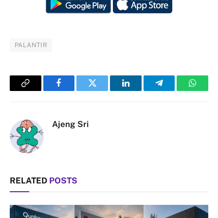
PALANTIR
Copy
Facebook
Twitter
LinkedIn
Telegram
Whats
Link
Ajeng Sri
RELATED
POSTS