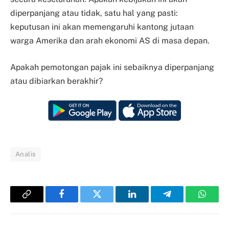
diperpanjang atau tidak, satu hal yang pasti:
keputusan ini akan memengaruhi kantong jutaan
warga Amerika dan arah ekonomi AS di masa depan.
Apakah pemotongan pajak ini sebaiknya diperpanjang
atau dibiarkan berakhir?
Analis
Copy
Facebook
Twitter
LinkedIn
Telegram
Whats
Link