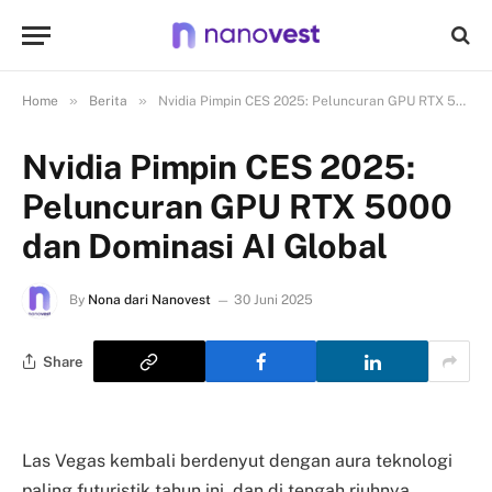
»
»
Home
Berita
Nvidia Pimpin CES 2025: Peluncuran GPU RTX 5000 dan Dominasi AI Global
Nvidia Pimpin CES 2025:
Peluncuran GPU RTX 5000
dan Dominasi AI Global
By
Nona dari Nanovest
30 Juni 2025
Share
Las Vegas kembali berdenyut dengan aura teknologi
paling futuristik tahun ini, dan di tengah riuhnya