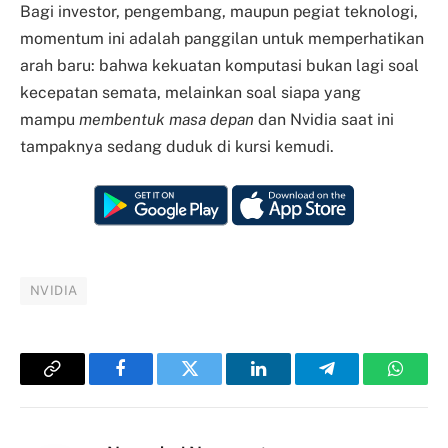
Bagi investor, pengembang, maupun pegiat teknologi,
momentum ini adalah panggilan untuk memperhatikan
arah baru: bahwa kekuatan komputasi bukan lagi soal
kecepatan semata, melainkan soal siapa yang
mampu
membentuk masa depan
dan Nvidia saat ini
tampaknya sedang duduk di kursi kemudi.
NVIDIA
Copy
Facebook
Twitter
LinkedIn
Telegram
Whats
Link