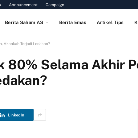
s
Announcement
Campaign
Berita Saham AS
Berita Emas
Artikel Tips
K
n, Akankah Terjadi Ledakan?
k 80% Selama Akhir P
edakan?
LinkedIn