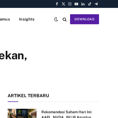
Facebook
X
Instagram
YouTube
LinkedIn
TikTok
Telegram
(Twitter)
amus
Insights
DOWNLOAD
ekan,
ARTIKEL TERBARU
Rekomendasi Saham Hari Ini:
AAPL, NVDA, JNJ (6 Agustus