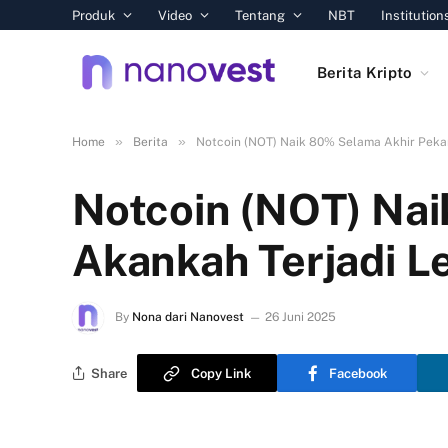
Produk
Video
Tentang
NBT
Institution
Berita Kripto
»
»
Home
Berita
Notcoin (NOT) Naik 80% Selama Akhir Peka
Notcoin (NOT) Nai
Akankah Terjadi L
By
Nona dari Nanovest
26 Juni 2025
Share
Copy Link
Facebook