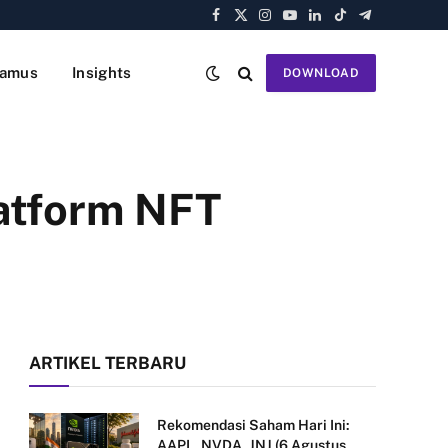
Facebook
X
Instagram
YouTube
LinkedIn
TikTok
Telegram
(Twitter)
amus
Insights
DOWNLOAD
latform NFT
ARTIKEL TERBARU
Rekomendasi Saham Hari Ini:
AAPL, NVDA, JNJ (6 Agustus