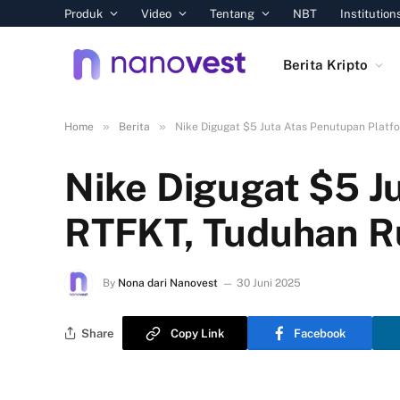
Produk
Video
Tentang
NBT
Institution
Berita Kripto
»
»
Home
Berita
Nike Digugat $5 Juta Atas Penutupan Plat
Nike Digugat $5 J
RTFKT, Tuduhan R
By
Nona dari Nanovest
30 Juni 2025
Share
Copy Link
Facebook