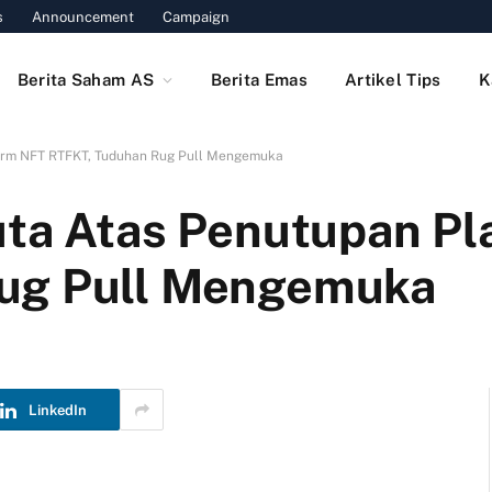
s
Announcement
Campaign
Berita Saham AS
Berita Emas
Artikel Tips
K
form NFT RTFKT, Tuduhan Rug Pull Mengemuka
uta Atas Penutupan P
ug Pull Mengemuka
LinkedIn