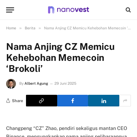
»
»
Home
Berita
Nama Anjing CZ Memicu Kehebohan Memecoin ‘Brokoli’
Nama Anjing CZ Memicu
Kehebohan Memecoin
‘Brokoli’
By
Albert Agung
29 Juni 2025
Share
Changpeng “CZ” Zhao, pendiri sekaligus mantan CEO
Binance, mengungkapkan nama anjing peliharaannya