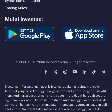
Syarat dan Ketentuan
Trading Rules
Mulai Investasi
© 2026 PT Tumbuh Bersama Nano. All right reserved.
Facebook
X
Instagram
YouTube
LinkedIn
TikTok
Tele
(Twitter)
Disclaimer: Perdagangan aset kripto merupakan aktivitas transaksi
finansial yang berisiko tinggi. Harga setiap aset kripto sangat fluktuatif
mengikuti harga pasar, dimana harga aset kripto dapat berubah secara
signifikan dari waktu ke waktu. Pastikan Anda menggunakan riset Anda
dan pertimbangan yang matang dalam membuat keputusan jual dan beli
aset kripto. Nanovest tidak memaksa Anda selaku pengguna untuk