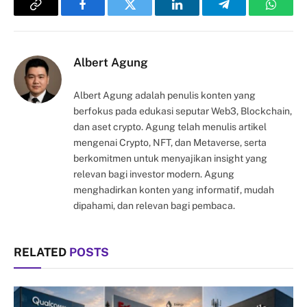
Copy
Facebook
Twitter
LinkedIn
Telegram
Whats
Link
Albert Agung
Albert Agung adalah penulis konten yang
berfokus pada edukasi seputar Web3, Blockchain,
dan aset crypto. Agung telah menulis artikel
mengenai Crypto, NFT, dan Metaverse, serta
berkomitmen untuk menyajikan insight yang
relevan bagi investor modern. Agung
menghadirkan konten yang informatif, mudah
dipahami, dan relevan bagi pembaca.
RELATED
POSTS