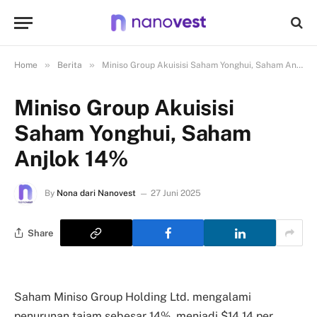
»
»
Home
Berita
Miniso Group Akuisisi Saham Yonghui, Saham Anjlok 14%
Miniso Group Akuisisi
Saham Yonghui, Saham
Anjlok 14%
By
Nona dari Nanovest
27 Juni 2025
Share
Saham Miniso Group Holding Ltd. mengalami
penurunan tajam sebesar 14%, menjadi $14,14 per