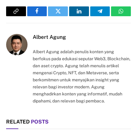
Copy
Facebook
Twitter
LinkedIn
Telegram
Whats
Link
Albert Agung
Albert Agung adalah penulis konten yang
berfokus pada edukasi seputar Web3, Blockchain,
dan aset crypto. Agung telah menulis artikel
mengenai Crypto, NFT, dan Metaverse, serta
berkomitmen untuk menyajikan insight yang
relevan bagi investor modern. Agung
menghadirkan konten yang informatif, mudah
dipahami, dan relevan bagi pembaca.
RELATED
POSTS