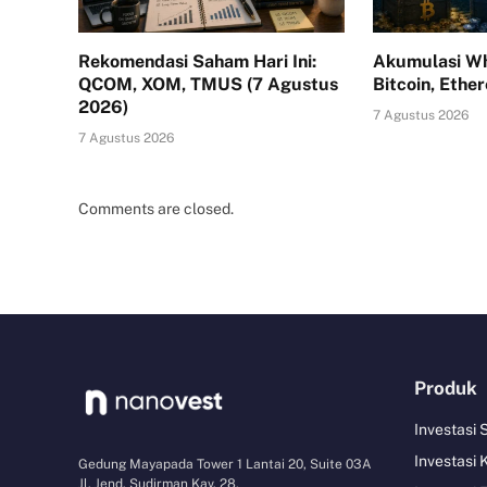
Rekomendasi Saham Hari Ini:
Akumulasi Wh
QCOM, XOM, TMUS (7 Agustus
Bitcoin, Ethe
2026)
7 Agustus 2026
7 Agustus 2026
Comments are closed.
Produk
Investasi
Investasi 
Gedung Mayapada Tower 1 Lantai 20, Suite 03A
Jl. Jend. Sudirman Kav. 28,