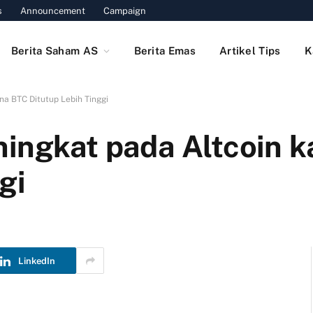
s
Announcement
Campaign
Berita Saham AS
Berita Emas
Artikel Tips
K
na BTC Ditutup Lebih Tinggi
ningkat pada Altcoin 
gi
LinkedIn