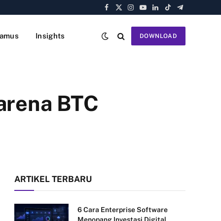
Facebook
X
Instagram
YouTube
LinkedIn
TikTok
Telegram
(Twitter)
amus
Insights
DOWNLOAD
karena BTC
ARTIKEL TERBARU
6 Cara Enterprise Software
Menopang Investasi Digital