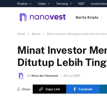
Produk
Video
Tentang
NBT
Institution
Berita Kripto
»
»
Home
Berita
Minat Investor Meningkat pada Altcoin kare
Minat Investor Me
Ditutup Lebih Ting
By
Nona dari Nanovest
28 Juni 2025
Share
Copy Link
Facebook