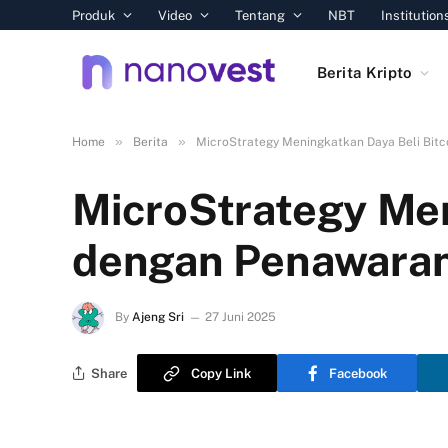
Produk
Video
Tentang
NBT
Institution
Berita Kripto
»
»
Home
Berita
MicroStrategy Meningkatkan Daya Beli Bit
MicroStrategy Men
dengan Penawaran
By
Ajeng Sri
27 Juni 2025
Share
Copy Link
Facebook