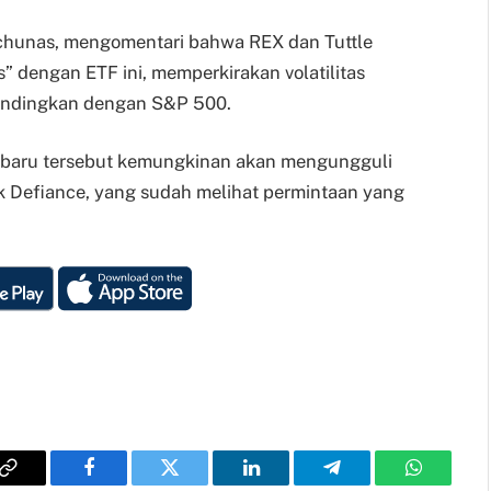
alchunas, mengomentari bahwa REX dan Tuttle
” dengan ETF ini, memperkirakan volatilitas
ibandingkan dengan S&P 500.
aru tersebut kemungkinan akan mengungguli
ik Defiance, yang sudah melihat permintaan yang
Copy
Facebook
Twitter
LinkedIn
Telegram
WhatsAp