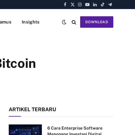
Facebook
X
Instagram
YouTube
LinkedIn
TikTok
Telegram
(Twitter)
amus
Insights
DOWNLOAD
itcoin
ARTIKEL TERBARU
6 Cara Enterprise Software
Menopang Investasi Digital