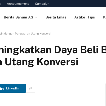
s
Announcement
Campaign
Berita Saham AS
Berita Emas
Artikel Tips
K
coin dengan Penawaran Utang Konversi
ingkatkan Daya Beli B
 Utang Konversi
LinkedIn