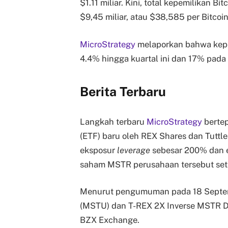
$1.11 miliar. Kini, total kepemilikan 
$9,45 miliar, atau $38,585 per Bitcoi
MicroStrategy
melaporkan bahwa kepe
4.4% hingga kuartal ini dan 17% pada 
Berita Terbaru
Langkah terbaru
MicroStrategy
bertep
(ETF) baru oleh REX Shares dan Tutt
eksposur
leverage
sebesar 200% dan e
saham MSTR perusahaan tersebut seti
Menurut pengumuman pada 18 Septem
(MSTU) dan T-REX 2X Inverse MSTR Da
BZX Exchange.