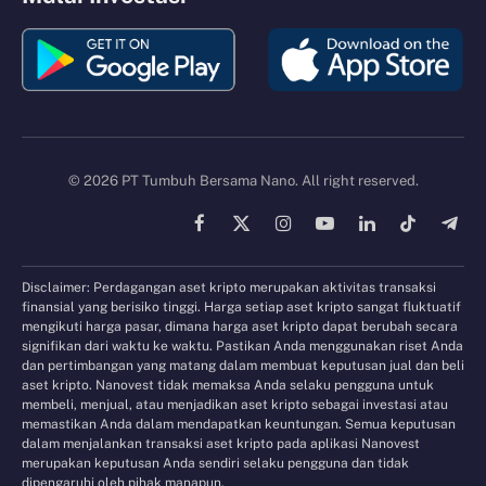
© 2026 PT Tumbuh Bersama Nano. All right reserved.
Facebook
X
Instagram
YouTube
LinkedIn
TikTok
Tele
(Twitter)
Disclaimer: Perdagangan aset kripto merupakan aktivitas transaksi
finansial yang berisiko tinggi. Harga setiap aset kripto sangat fluktuatif
mengikuti harga pasar, dimana harga aset kripto dapat berubah secara
signifikan dari waktu ke waktu. Pastikan Anda menggunakan riset Anda
dan pertimbangan yang matang dalam membuat keputusan jual dan beli
aset kripto. Nanovest tidak memaksa Anda selaku pengguna untuk
membeli, menjual, atau menjadikan aset kripto sebagai investasi atau
memastikan Anda dalam mendapatkan keuntungan. Semua keputusan
dalam menjalankan transaksi aset kripto pada aplikasi Nanovest
merupakan keputusan Anda sendiri selaku pengguna dan tidak
dipengaruhi oleh pihak manapun.