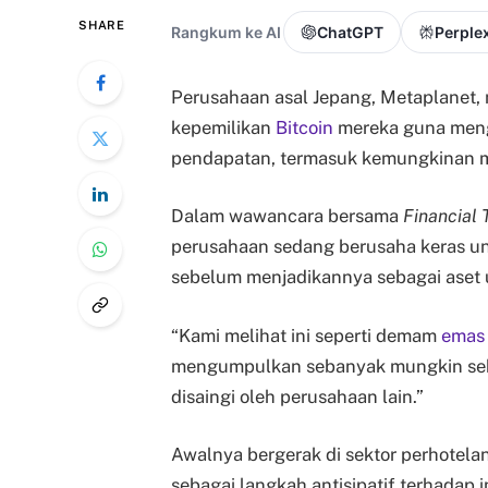
SHARE
Rangkum ke AI
ChatGPT
Perplex
Perusahaan asal Jepang, Metaplanet,
kepemilikan
Bitcoin
mereka guna meng
pendapatan, termasuk kemungkinan me
Dalam wawancara bersama
Financial 
perusahaan sedang berusaha keras u
sebelum menjadikannya sebagai aset 
“Kami melihat ini seperti demam
emas
mengumpulkan sebanyak mungkin sebel
disaingi oleh perusahaan lain.”
Awalnya bergerak di sektor perhotela
sebagai langkah antisipatif terhadap i