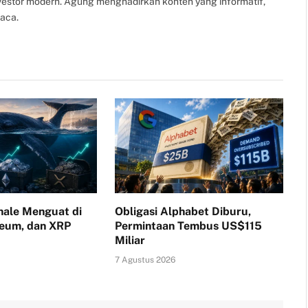
nvestor modern. Agung menghadirkan konten yang informatif,
aca.
ale Menguat di
Obligasi Alphabet Diburu,
reum, dan XRP
Permintaan Tembus US$115
Miliar
7 Agustus 2026