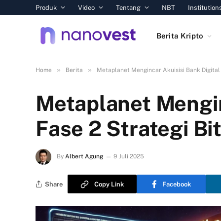
Produk
Video
Tentang
NBT
Institution
Berita Kripto
»
»
Home
Berita
Metaplanet Mengincar Akuisisi Bank Digital
Metaplanet Mengin
Fase 2 Strategi Bi
By
Albert Agung
9 Juli 2025
Share
Copy Link
Facebook