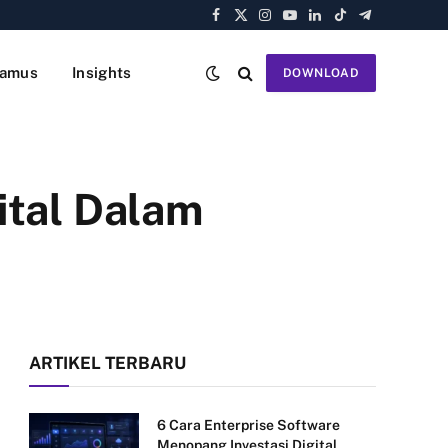
Facebook
X
Instagram
YouTube
LinkedIn
TikTok
Telegram
(Twitter)
amus
Insights
DOWNLOAD
ital Dalam
ARTIKEL TERBARU
6 Cara Enterprise Software
Menopang Investasi Digital