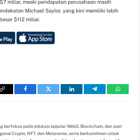
i $7 miliar, meski pendapatan perusahaan masih
endekatan Michael Saylor, yang kini memiliki lebih
esar $112 miliar.
Copy
Facebook
Twitter
LinkedIn
Telegram
WhatsAp
Link
g berfokus pada edukasi seputar Web3, Blockchain, dan aset
ngenai Crypto, NFT, dan Metaverse, serta berkomitmen untuk