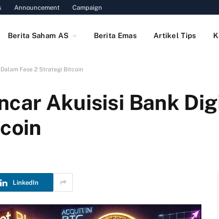
s
Announcement
Campaign
Berita Saham AS
Berita Emas
Artikel Tips
K
 Dalam Fase 2 Strategi Bitcoin
car Akuisisi Bank Dig
tcoin
LinkedIn