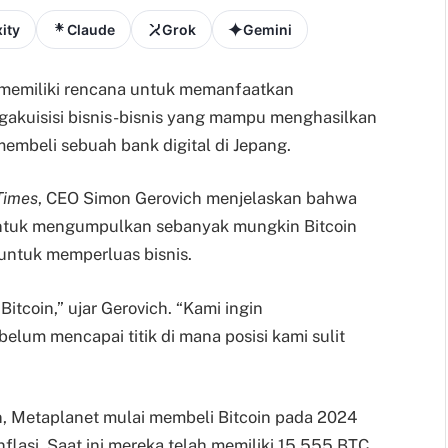
ity
Claude
Grok
Gemini
 memiliki rencana untuk memanfaatkan
akuisisi bisnis-bisnis yang mampu menghasilkan
mbeli sebuah bank digital di Jepang.
Times
, CEO Simon Gerovich menjelaskan bahwa
ntuk mengumpulkan sebanyak mungkin Bitcoin
untuk memperluas bisnis.
Bitcoin,” ujar Gerovich. “Kami ingin
um mencapai titik di mana posisi kami sulit
n, Metaplanet mulai membeli Bitcoin pada 2024
nflasi. Saat ini mereka telah memiliki 15.555 BTC