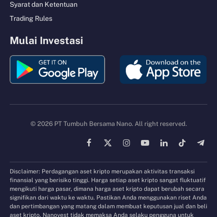
Syarat dan Ketentuan
Trading Rules
Mulai Investasi
© 2026 PT Tumbuh Bersama Nano. All right reserved.
Facebook
X
Instagram
YouTube
LinkedIn
TikTok
Tele
(Twitter)
Disclaimer: Perdagangan aset kripto merupakan aktivitas transaksi
finansial yang berisiko tinggi. Harga setiap aset kripto sangat fluktuatif
mengikuti harga pasar, dimana harga aset kripto dapat berubah secara
signifikan dari waktu ke waktu. Pastikan Anda menggunakan riset Anda
dan pertimbangan yang matang dalam membuat keputusan jual dan beli
aset kripto. Nanovest tidak memaksa Anda selaku pengguna untuk