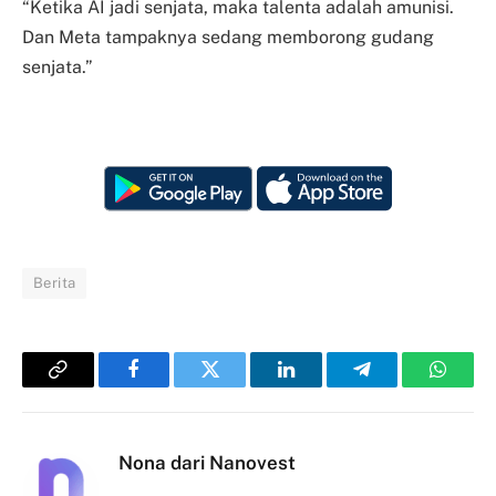
“Ketika AI jadi senjata, maka talenta adalah amunisi.
Dan Meta tampaknya sedang memborong gudang
senjata.”
Berita
Copy
Facebook
Twitter
LinkedIn
Telegram
Whats
Link
Nona dari Nanovest