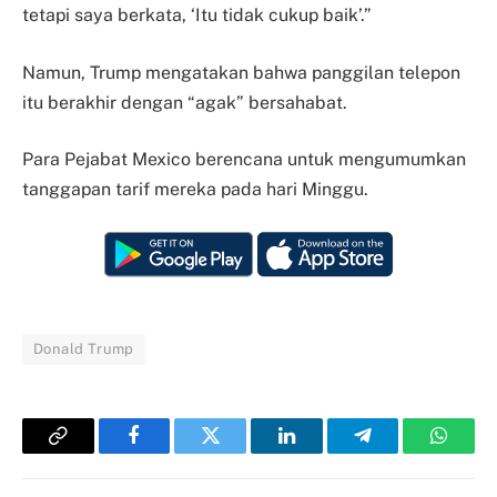
tetapi saya berkata, ‘Itu tidak cukup baik’.”
Namun, Trump mengatakan bahwa panggilan telepon
itu berakhir dengan “agak” bersahabat.
Para Pejabat Mexico berencana untuk mengumumkan
tanggapan tarif mereka pada hari Minggu.
Donald Trump
Copy
Facebook
Twitter
LinkedIn
Telegram
Whats
Link