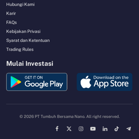
Hubungi Kami
Karir
FAQs
Kebijakan Privasi
Syarat dan Ketentuan
Trading Rules
Mulai Investasi
© 2026 PT Tumbuh Bersama Nano. All right reserved.
Facebook
X
Instagram
YouTube
LinkedIn
TikTok
Tele
(Twitter)