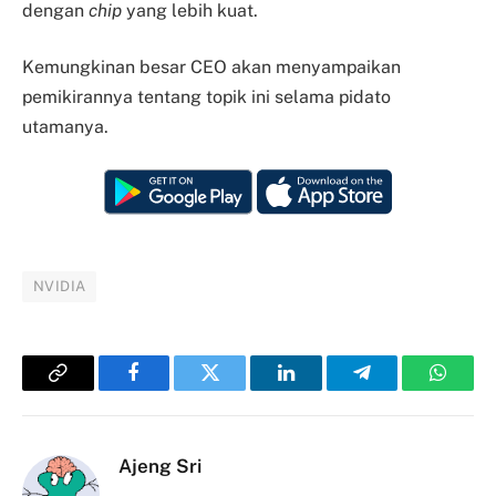
dengan
chip
yang lebih kuat.
Kemungkinan besar CEO akan menyampaikan
pemikirannya tentang topik ini selama pidato
utamanya.
NVIDIA
Copy
Facebook
Twitter
LinkedIn
Telegram
Whats
Link
Ajeng Sri