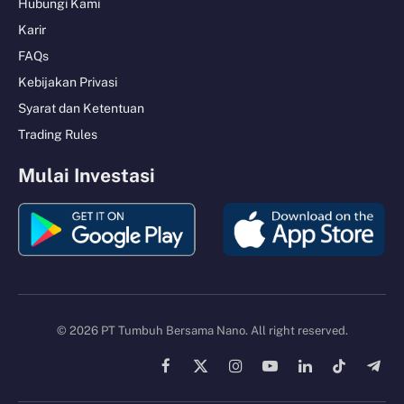
Hubungi Kami
Karir
FAQs
Kebijakan Privasi
Syarat dan Ketentuan
Trading Rules
Mulai Investasi
© 2026 PT Tumbuh Bersama Nano. All right reserved.
Facebook
X
Instagram
YouTube
LinkedIn
TikTok
Tele
(Twitter)