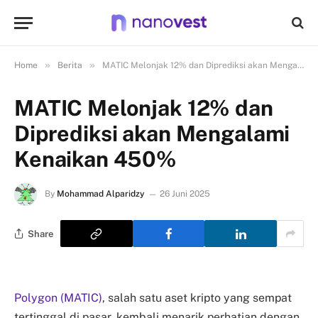
»
»
Home
Berita
MATIC Melonjak 12% dan Diprediksi akan Mengalami Kenaikan 450%
MATIC Melonjak 12% dan
Diprediksi akan Mengalami
Kenaikan 450%
By
Mohammad Alparidzy
26 Juni 2025
Share
Polygon (MATIC)
, salah satu aset kripto yang sempat
tertinggal di pasar, kembali menarik perhatian dengan