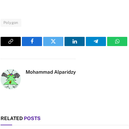
Polygon
Copy
Facebook
Twitter
LinkedIn
Telegram
What
Link
Mohammad Alparidzy
RELATED
POSTS