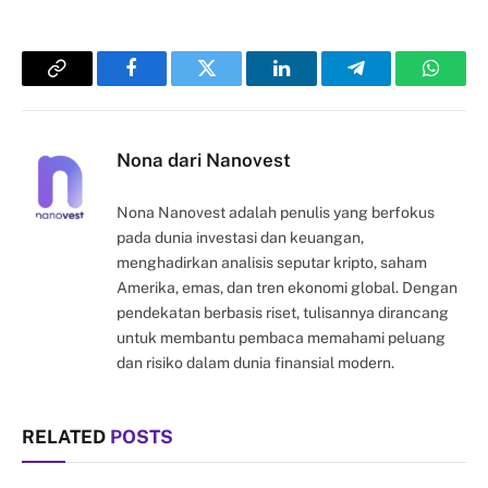
Copy
Facebook
Twitter
LinkedIn
Telegram
Whats
Link
Nona dari Nanovest
Nona Nanovest adalah penulis yang berfokus
pada dunia investasi dan keuangan,
menghadirkan analisis seputar kripto, saham
Amerika, emas, dan tren ekonomi global. Dengan
pendekatan berbasis riset, tulisannya dirancang
untuk membantu pembaca memahami peluang
dan risiko dalam dunia finansial modern.
RELATED
POSTS