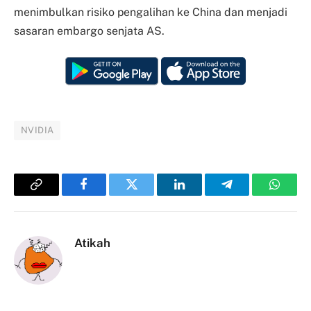
menimbulkan risiko pengalihan ke China dan menjadi
sasaran embargo senjata AS.
NVIDIA
Copy
Facebook
Twitter
LinkedIn
Telegram
Whats
Link
Atikah