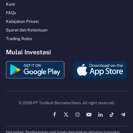
Karir
FAQs
Kebijakan Privasi
Syarat dan Ketentuan
Trading Rules
Mulai Investasi
© 2026 PT Tumbuh Bersama Nano. All right reserved.
Facebook
X
Instagram
YouTube
LinkedIn
TikTok
Tele
(Twitter)
Disclaimer: Perdagangan aset kripto merupakan aktivitas transaksi