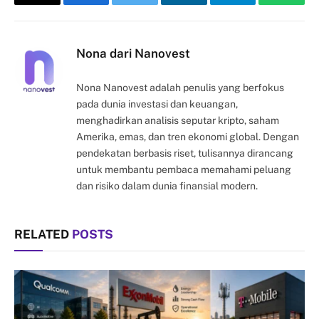
Copy
Facebook
Twitter
LinkedIn
Telegram
Whats
Link
Nona dari Nanovest
Nona Nanovest adalah penulis yang berfokus
pada dunia investasi dan keuangan,
menghadirkan analisis seputar kripto, saham
Amerika, emas, dan tren ekonomi global. Dengan
pendekatan berbasis riset, tulisannya dirancang
untuk membantu pembaca memahami peluang
dan risiko dalam dunia finansial modern.
RELATED
POSTS