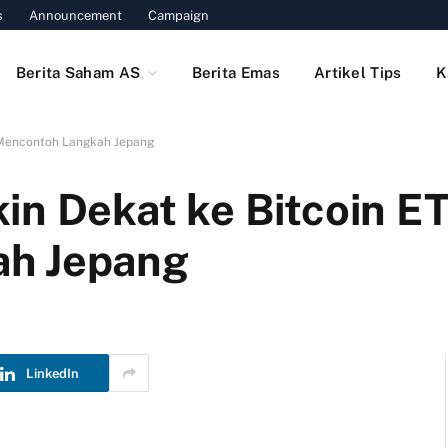
s
Announcement
Campaign
Berita Saham AS
Berita Emas
Artikel Tips
K
, Mencontoh Langkah Jepang
in Dekat ke Bitcoin ET
ah Jepang
LinkedIn