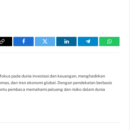
Copy
Facebook
Twitter
LinkedIn
Telegram
WhatsAp
Link
fokus pada dunia investasi dan keuangan, menghadirkan
, emas, dan tren ekonomi global. Dengan pendekatan berbasis
bantu pembaca memahami peluang dan risiko dalam dunia