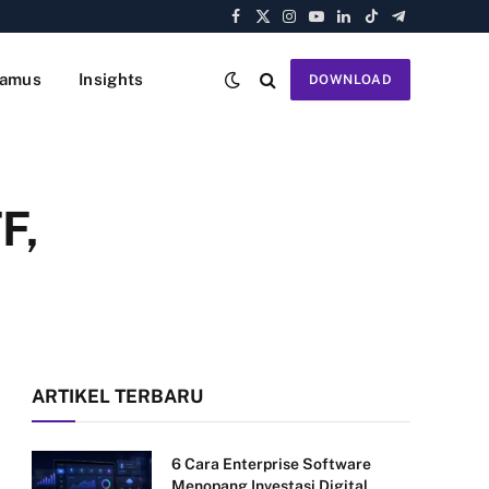
Facebook
X
Instagram
YouTube
LinkedIn
TikTok
Telegram
(Twitter)
amus
Insights
DOWNLOAD
F,
ARTIKEL TERBARU
6 Cara Enterprise Software
Menopang Investasi Digital