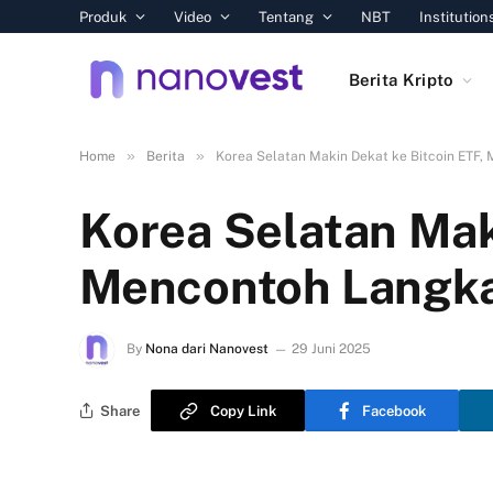
Produk
Video
Tentang
NBT
Institution
Berita Kripto
»
»
Home
Berita
Korea Selatan Makin Dekat ke Bitcoin ETF
Korea Selatan Mak
Mencontoh Langk
By
Nona dari Nanovest
29 Juni 2025
Share
Copy Link
Facebook