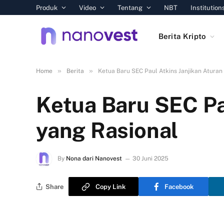
Produk
Video
Tentang
NBT
Institution
Berita Kripto
»
»
Home
Berita
Ketua Baru SEC Paul Atkins Janjikan Aturan 
Ketua Baru SEC Pau
yang Rasional
By
Nona dari Nanovest
30 Juni 2025
Share
Copy Link
Facebook