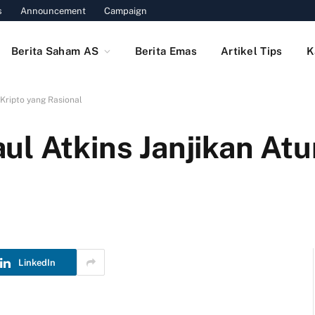
s
Announcement
Campaign
Berita Saham AS
Berita Emas
Artikel Tips
K
Kripto yang Rasional
l Atkins Janjikan Atu
LinkedIn