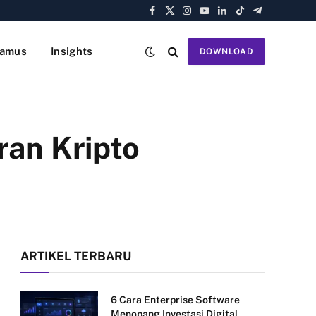
Facebook
X
Instagram
YouTube
LinkedIn
TikTok
Telegram
(Twitter)
amus
Insights
DOWNLOAD
ran Kripto
ARTIKEL TERBARU
6 Cara Enterprise Software
Menopang Investasi Digital