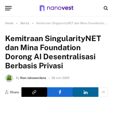
»
»
Home
Berita
Kemitraan SingularityNET dan Mina Foundation Dorong AI Desentralisasi Berbasis Privasi
Kemitraan SingularityNET
dan Mina Foundation
Dorong AI Desentralisasi
Berbasis Privasi
By
Rian Jakawardana
28 Juni 2025
Share