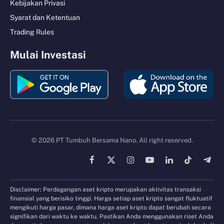
Kebijakan Privasi
Syarat dan Ketentuan
Trading Rules
Mulai Investasi
© 2026 PT Tumbuh Bersama Nano. All right reserved.
Facebook
X
Instagram
YouTube
LinkedIn
TikTok
Tele
(Twitter)
Disclaimer: Perdagangan aset kripto merupakan aktivitas transaksi
finansial yang berisiko tinggi. Harga setiap aset kripto sangat fluktuatif
mengikuti harga pasar, dimana harga aset kripto dapat berubah secara
signifikan dari waktu ke waktu. Pastikan Anda menggunakan riset Anda