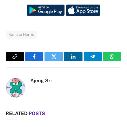
Kamala Harris
Copy
Facebook
Twitter
LinkedIn
Telegram
Whats
Link
Ajeng Sri
RELATED
POSTS