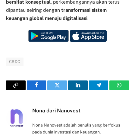
bersifat konseptual
, perkembangannya akan terus
dipantau seiring dengan
transformasi sistem
keuangan global menuju digitalisasi
.
CBDC
Copy
Facebook
Twitter
LinkedIn
Telegram
Whats
Link
Nona dari Nanovest
Nona Nanovest adalah penulis yang berfokus
pada dunia investasi dan keuangan,