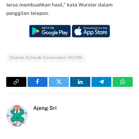
terus membuahkan hasil,” kata Wurster dalam
panggilan telepon.
Charles Schwab Corporation (SCHW)
Copy
Facebook
Twitter
LinkedIn
Telegram
Whats
Link
Ajeng Sri