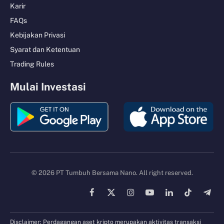
Karir
FAQs
Kebijakan Privasi
Syarat dan Ketentuan
Trading Rules
Mulai Investasi
© 2026 PT Tumbuh Bersama Nano. All right reserved.
Facebook
X
Instagram
YouTube
LinkedIn
TikTok
Tele
(Twitter)
Disclaimer: Perdagangan aset kripto merupakan aktivitas transaksi