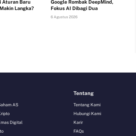
i Aturan Baru
Google Rombak DeepMind,
 Makin Langka?
Fokus AI Dibagi Dua
6 Agustus 2026
Tentang
 Saham AS
Tentang Kami
Kripto
Hubungi Kami
Emas Digital
Karir
to
FAQs