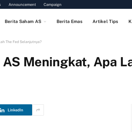
s
Announcement
Campaign
Berita Saham AS
Berita Emas
Artikel Tips
K
kah The Fed Selanjutnya?
di AS Meningkat, Apa 
LinkedIn