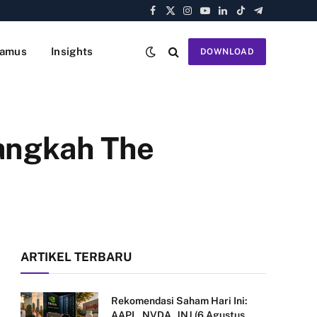
Facebook
X
Instagram
YouTube
LinkedIn
TikTok
Telegram
(Twitter)
amus
Insights
DOWNLOAD
Langkah The
ARTIKEL TERBARU
Rekomendasi Saham Hari Ini:
AAPL, NVDA, JNJ (6 Agustus