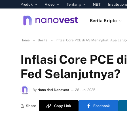
Produk
Video
Tentang
NBT
Institution
Berita Kripto
»
»
Home
Berita
Inflasi Core PCE di AS Meningkat, Apa Lang
Inflasi Core PCE 
Fed Selanjutnya?
By
Nona dari Nanovest
28 Juni 2025
Share
Copy Link
Facebook