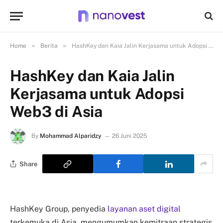
»
»
Home
Berita
HashKey dan Kaia Jalin Kerjasama untuk Adopsi Web3 di Asia
HashKey dan Kaia Jalin
Kerjasama untuk Adopsi
Web3 di Asia
By
Mohammad Alparidzy
26 Juni 2025
Share
HashKey Group, penyedia
layanan aset digital
terkemuka di Asia, mengumumkan kemitraan strategis