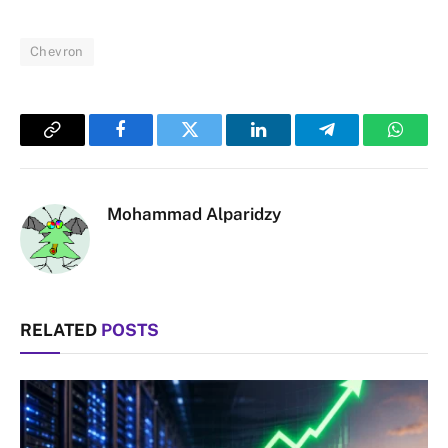
Chevron
Copy
Facebook
Twitter
LinkedIn
Telegram
Whats
Link
Mohammad Alparidzy
RELATED
POSTS