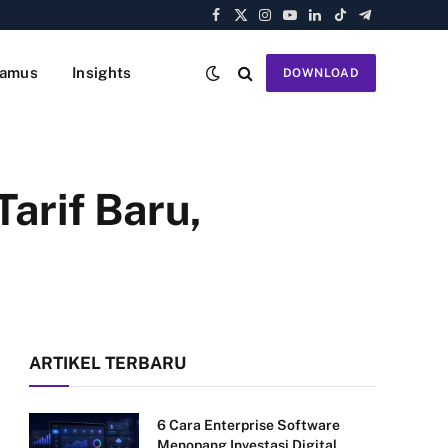
Facebook
X
Instagram
YouTube
LinkedIn
TikTok
Telegram
(Twitter)
amus
Insights
DOWNLOAD
arif Baru,
ARTIKEL TERBARU
6 Cara Enterprise Software
Menopang Investasi Digital