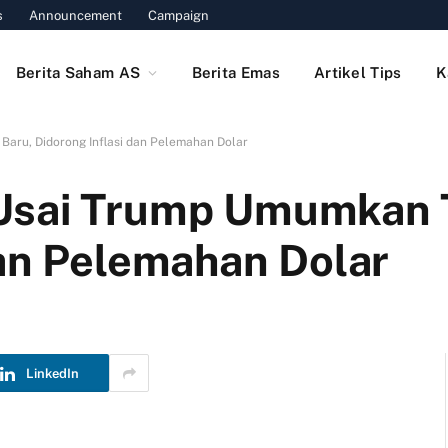
s
Announcement
Campaign
Berita Saham AS
Berita Emas
Artikel Tips
K
Baru, Didorong Inflasi dan Pelemahan Dolar
Usai Trump Umumkan T
dan Pelemahan Dolar
LinkedIn