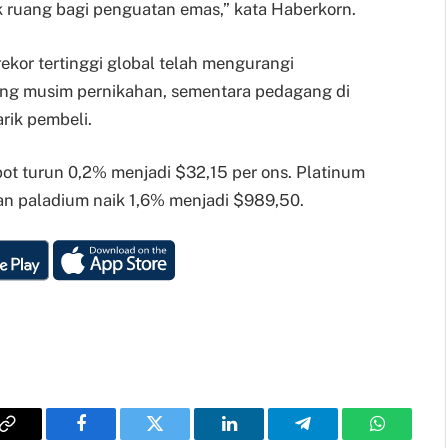
ak ruang bagi penguatan emas,” kata Haberkorn.
kor tertinggi global telah mengurangi
lang musim pernikahan, sementara pedagang di
rik pembeli.
pot turun 0,2% menjadi $32,15 per ons. Platinum
an paladium naik 1,6% menjadi $989,50.
Copy
Facebook
Twitter
LinkedIn
Telegram
WhatsAp