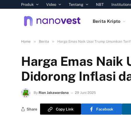
Produk
Video
Tentang
NBT
Institution
Berita Kripto
»
»
Home
Berita
Harga Emas Naik Usai Trump Umumkan Tarif 
Harga Emas Naik 
Didorong Inflasi 
By
Rian Jakawardana
29 Juni 2025
Share
Copy Link
Facebook