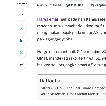
SHARE
Rangkum ke AI
ChatGPT
Perplex
Harga emas
naik pada hari Kamis se
rencana untuk memberlakukan tarif ti
mengenakan pajak pada impor AS, ya
perdagangan global.
Harga emas spot naik 0,4% menjadi $2
GMT), mendekati rekor tertinggi $2.9
itu, kontrak berjangka emas AS ditutu
Daftar Isi
Inflasi AS Naik, The Fed Tunda Pemot
Dolar Melemah, Emas Makin Menarik ba