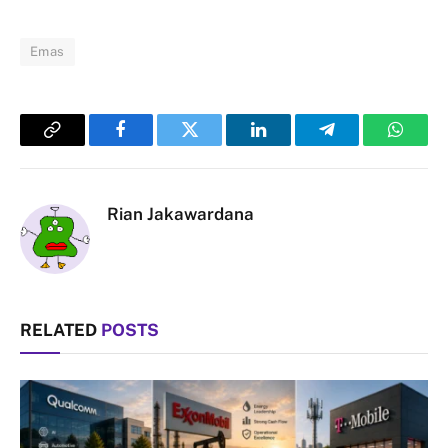
Emas
Copy
Facebook
Twitter
LinkedIn
Telegram
Whats
Link
Rian Jakawardana
RELATED
POSTS