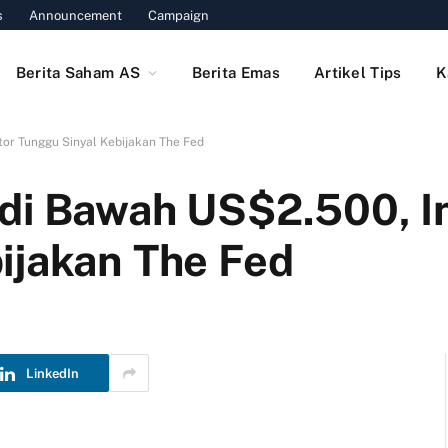
s
Announcement
Campaign
Berita Saham AS
Berita Emas
Artikel Tips
K
or Tunggu Sinyal Kebijakan The Fed
di Bawah US$2.500, I
ijakan The Fed
LinkedIn