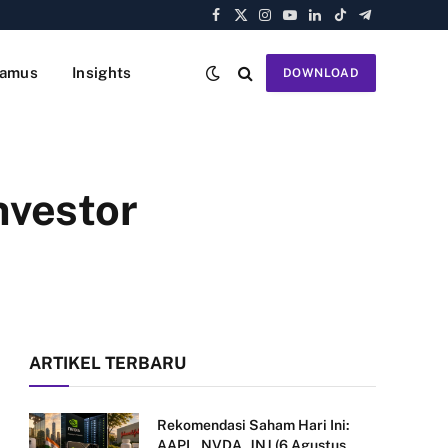
Facebook
X
Instagram
YouTube
LinkedIn
TikTok
Telegram
(Twitter)
amus
Insights
DOWNLOAD
nvestor
ARTIKEL TERBARU
Rekomendasi Saham Hari Ini:
AAPL, NVDA, JNJ (6 Agustus