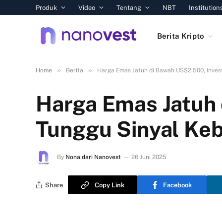
Produk
Video
Tentang
NBT
Institution
Berita Kripto
»
»
Home
Berita
Harga Emas Jatuh di Bawah US$2.500, Invest
Harga Emas Jatuh 
Tunggu Sinyal Keb
By
Nona dari Nanovest
26 Juni 2025
Share
Copy Link
Facebook