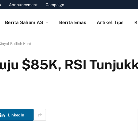
s
Announcement
Campaign
Berita Saham AS
Berita Emas
Artikel Tips
K
inyal Bullish Kuat
uju $85K, RSI Tunjukk
LinkedIn