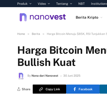
Produk
Video
Tentang
NBT
Institution
Berita Kripto
»
»
Home
Berita
Harga Bitcoin Menuju $85K, RSI Tunjukkan S
Harga Bitcoin Men
Bullish Kuat
By
Nona dari Nanovest
30 Juni 2025
Share
Copy Link
Facebook