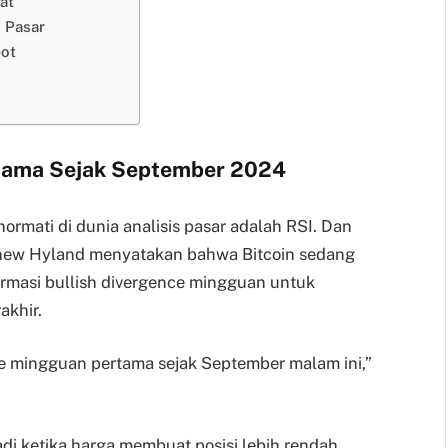
at
 Pasar
ot
tama Sejak September 2024
ihormati di dunia analisis pasar adalah RSI. Dan
atthew Hyland menyatakan bahwa Bitcoin sedang
rmasi bullish divergence mingguan untuk
akhir.
ce mingguan pertama sejak September malam ini,”
adi ketika harga membuat posisi lebih rendah