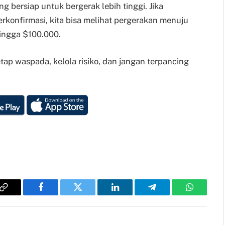
 bersiap untuk bergerak lebih tinggi. Jika
rkonfirmasi, kita bisa melihat pergerakan menuju
hingga $100.000.
etap waspada, kelola risiko, dan jangan terpancing
Copy
Facebook
Twitter
LinkedIn
Telegram
WhatsAp
Link