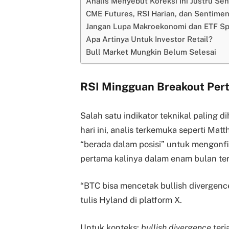
Analis Menyebut Koreksi Ini Justru Seh
CME Futures, RSI Harian, dan Sentimen
Jangan Lupa Makroekonomi dan ETF Sp
Apa Artinya Untuk Investor Retail?
Bull Market Mungkin Belum Selesai
RSI Mingguan Breakout Per
Salah satu indikator teknikal paling d
hari ini, analis terkemuka seperti M
“berada dalam posisi” untuk mengonfi
pertama kalinya dalam enam bulan ter
“BTC bisa mencetak bullish divergen
tulis Hyland di platform X.
Untuk konteks:
bullish divergence
terj