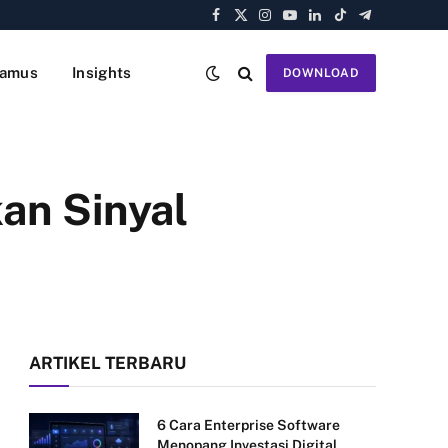
Facebook
X
Instagram
YouTube
LinkedIn
TikTok
Telegram
(Twitter)
amus
Insights
DOWNLOAD
an Sinyal
ARTIKEL TERBARU
6 Cara Enterprise Software
Menopang Investasi Digital