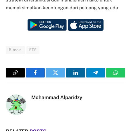
memaksimalkan keuntungan dari peluang yang ada.
Bitcoin
ETF
Copy
Facebook
Twitter
LinkedIn
Telegram
Whats
Link
Mohammad Alparidzy