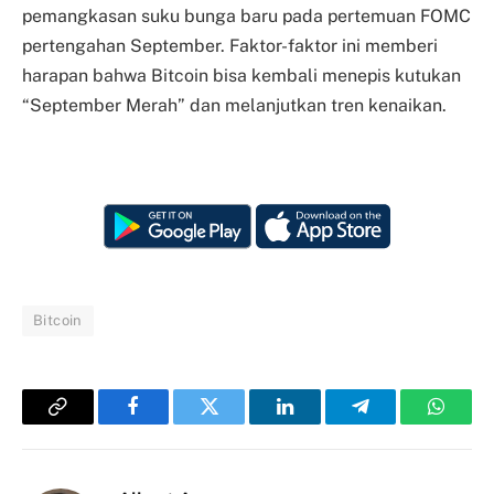
pemangkasan suku bunga baru pada pertemuan FOMC
pertengahan September. Faktor-faktor ini memberi
harapan bahwa Bitcoin bisa kembali menepis kutukan
“September Merah” dan melanjutkan tren kenaikan.
Bitcoin
Copy
Facebook
Twitter
LinkedIn
Telegram
Whats
Link