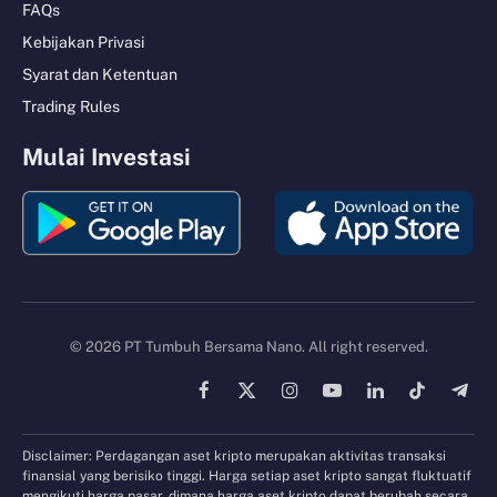
FAQs
Kebijakan Privasi
Syarat dan Ketentuan
Trading Rules
Mulai Investasi
© 2026 PT Tumbuh Bersama Nano. All right reserved.
Facebook
X
Instagram
YouTube
LinkedIn
TikTok
Tele
(Twitter)
Disclaimer: Perdagangan aset kripto merupakan aktivitas transaksi
finansial yang berisiko tinggi. Harga setiap aset kripto sangat fluktuatif
mengikuti harga pasar, dimana harga aset kripto dapat berubah secara