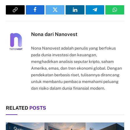
Copy
Facebook
Twitter
LinkedIn
Telegram
Whats
Link
Nona dari Nanovest
Nona Nanovest adalah penulis yang berfokus
pada dunia investasi dan keuangan,
menghadirkan analisis seputar kripto, saham
Amerika, emas, dan tren ekonomi global. Dengan
pendekatan berbasis riset, tulisannya dirancang
untuk membantu pembaca memahami peluang
dan risiko dalam dunia finansial modern.
RELATED
POSTS