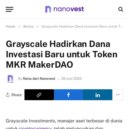
»
»
Home
Berita
Grayscale Hadirkan Dana Investasi Baru untuk Token MKR MakerDAO
Grayscale Hadirkan Dana
Investasi Baru untuk Token
MKR MakerDAO
By
Nona dari Nanovest
26 Juni 2025
Share
Grayscale Investments, manajer aset terbesar di dunia
untuk
cryptocurrency
, telah meluncurkan dan