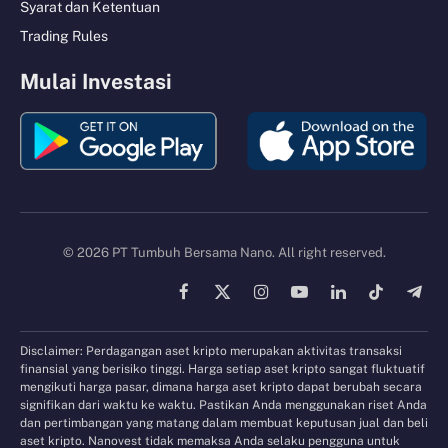
Syarat dan Ketentuan
Trading Rules
Mulai Investasi
© 2026 PT Tumbuh Bersama Nano. All right reserved.
Facebook
X
Instagram
YouTube
LinkedIn
TikTok
Tele
(Twitter)
Disclaimer: Perdagangan aset kripto merupakan aktivitas transaksi
finansial yang berisiko tinggi. Harga setiap aset kripto sangat fluktuatif
mengikuti harga pasar, dimana harga aset kripto dapat berubah secara
signifikan dari waktu ke waktu. Pastikan Anda menggunakan riset Anda
dan pertimbangan yang matang dalam membuat keputusan jual dan beli
aset kripto. Nanovest tidak memaksa Anda selaku pengguna untuk