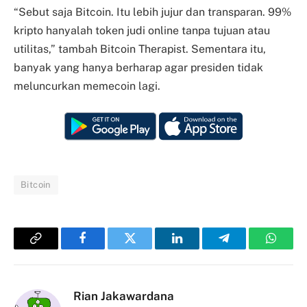
“Sebut saja Bitcoin. Itu lebih jujur dan transparan. 99%
kripto hanyalah token judi online tanpa tujuan atau
utilitas,” tambah Bitcoin Therapist. Sementara itu,
banyak yang hanya berharap agar presiden tidak
meluncurkan memecoin lagi.
Bitcoin
Copy
Facebook
Twitter
LinkedIn
Telegram
Whats
Link
Rian Jakawardana