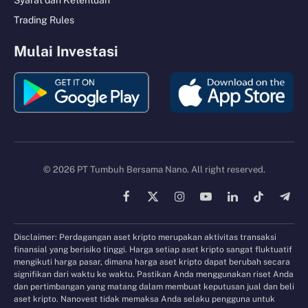
Syarat dan Ketentuan
Trading Rules
Mulai Investasi
© 2026 PT Tumbuh Bersama Nano. All right reserved.
Facebook
X
Instagram
YouTube
LinkedIn
TikTok
Tele
(Twitter)
Disclaimer: Perdagangan aset kripto merupakan aktivitas transaksi
finansial yang berisiko tinggi. Harga setiap aset kripto sangat fluktuatif
mengikuti harga pasar, dimana harga aset kripto dapat berubah secara
signifikan dari waktu ke waktu. Pastikan Anda menggunakan riset Anda
dan pertimbangan yang matang dalam membuat keputusan jual dan beli
aset kripto. Nanovest tidak memaksa Anda selaku pengguna untuk