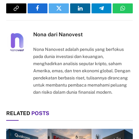
Copy
Facebook
Twitter
LinkedIn
Telegram
Whats
Link
Nona dari Nanovest
Nona Nanovest adalah penulis yang berfokus
pada dunia investasi dan keuangan,
menghadirkan analisis seputar kripto, saham
Amerika, emas, dan tren ekonomi global. Dengan
pendekatan berbasis riset, tulisannya dirancang
untuk membantu pembaca memahami peluang
dan risiko dalam dunia finansial modern.
RELATED
POSTS