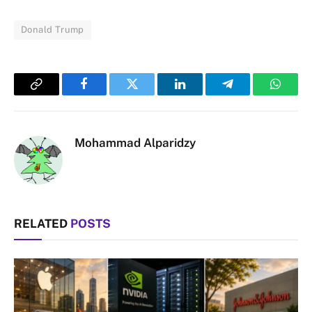
Donald Trump
Copy
Facebook
Twitter
LinkedIn
Telegram
Whats
Link
Mohammad Alparidzy
RELATED
POSTS