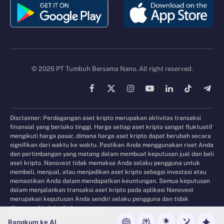
© 2026 PT Tumbuh Bersama Nano. All right reserved.
Facebook
X
Instagram
YouTube
LinkedIn
TikTok
Tele
(Twitter)
Disclaimer: Perdagangan aset kripto merupakan aktivitas transaksi
finansial yang berisiko tinggi. Harga setiap aset kripto sangat fluktuatif
mengikuti harga pasar, dimana harga aset kripto dapat berubah secara
signifikan dari waktu ke waktu. Pastikan Anda menggunakan riset Anda
dan pertimbangan yang matang dalam membuat keputusan jual dan beli
aset kripto. Nanovest tidak memaksa Anda selaku pengguna untuk
membeli, menjual, atau menjadikan aset kripto sebagai investasi atau
memastikan Anda dalam mendapatkan keuntungan. Semua keputusan
dalam menjalankan transaksi aset kripto pada aplikasi Nanovest
merupakan keputusan Anda sendiri selaku pengguna dan tidak
dipengaruhi oleh pihak manapun.
Rangkum ke AI