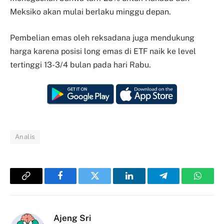
Meksiko akan mulai berlaku minggu depan.
Pembelian emas oleh reksadana juga mendukung
harga karena posisi long emas di ETF naik ke level
tertinggi 13-3/4 bulan pada hari Rabu.
Analis
Copy
Facebook
Twitter
LinkedIn
Telegram
Whats
Link
Ajeng Sri