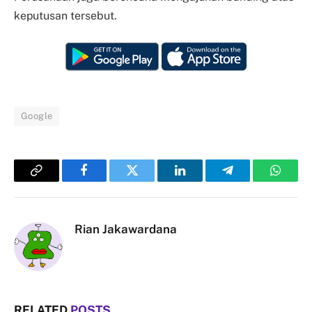
keputusan tersebut.
Google
Copy
Facebook
Twitter
LinkedIn
Telegram
Whats
Link
Rian Jakawardana
RELATED
POSTS