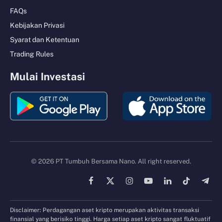
FAQs
Kebijakan Privasi
Syarat dan Ketentuan
Trading Rules
Mulai Investasi
© 2026 PT Tumbuh Bersama Nano. All right reserved.
Facebook
X
Instagram
YouTube
LinkedIn
TikTok
Tele
(Twitter)
Disclaimer: Perdagangan aset kripto merupakan aktivitas transaksi
finansial yang berisiko tinggi. Harga setiap aset kripto sangat fluktuatif