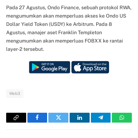
Pada 27 Agustus, Ondo Finance, sebuah protokol RWA,
mengumumkan akan memperluas akses ke Ondo US
Dollar Yield Token (USDY) ke Arbitrum. Pada 8
Agustus, manajer aset Franklin Templeton
mengumumkan akan memperluas FOBXX ke rantai
layer-2 tersebut.
Web3
Copy
Facebook
Twitter
LinkedIn
Telegram
Whats
Link