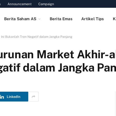
s
Announcement
Campaign
Berita Saham AS
Berita Emas
Artikel Tips
K
 Ini Bukanlah Tren Negatif dalam Jangka Panjang
runan Market Akhir-ak
atif dalam Jangka Pa
LinkedIn