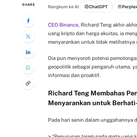
SHARE
Rangkum ke AI
ChatGPT
Perplex
CEO Binance
, Richard Teng akhir-akh
uang kripto dan harga ekuitas, ia me
menyarankan untuk tidak melihatnya s
Dia pun menyoroti potensi pemotongan
geopolitik sebagai pengaruh utama, y
informasi dan proaktif.
Richard Teng Membahas Pen
Menyarankan untuk Berhati-
Pada hari senin dalam unggahannya d
> “Penurunan tajam pada mata uang kr