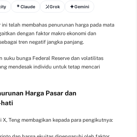
ity
Claude
Grok
Gemini
ir ini telah membahas penurunan harga pada mata
ngaitkan dengan faktor makro ekonomi dan
ebagai tren negatif jangka panjang.
 suku bunga Federal Reserve dan volatilitas
ang mendesak individu untuk tetap mencari
urunan Harga Pasar dan
hati
i X, Teng membagikan kepada para pengikutnya:
ipto dan harga ekuitas dipengaruhi oleh faktor