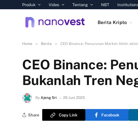
Produk
Video
Tentang
NBT
Institution
Berita Kripto
»
»
Home
Berita
CEO Binance: Penurunan Market Akhir-akhir
CEO Binance: Penu
Bukanlah Tren Neg
By
Ajeng Sri
26 Juni 2025
Share
Copy Link
Facebook