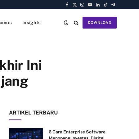
Facebook
X
Instagram
YouTube
LinkedIn
TikTok
Telegram
(Twitter)
amus
Insights
DOWNLOAD
hir Ini
njang
ARTIKEL TERBARU
6 Cara Enterprise Software
Menopang Investasi Digital