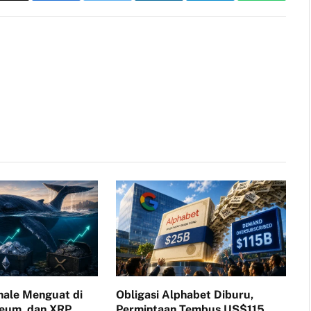
Link
ale Menguat di
Obligasi Alphabet Diburu,
reum, dan XRP
Permintaan Tembus US$115